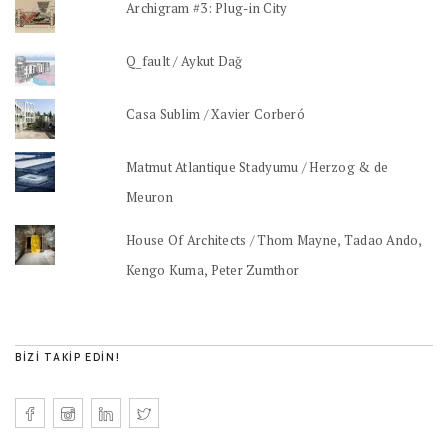
Archigram #3: Plug-in City
Q_fault / Aykut Dağ
Casa Sublim / Xavier Corberó
Matmut Atlantique Stadyumu / Herzog & de
Meuron
House Of Architects / Thom Mayne, Tadao Ando,
Kengo Kuma, Peter Zumthor
BIZI TAKIP EDIN!