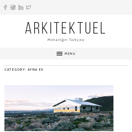
ARKITEKTUEL
Mimarlığın Türkçesi
MENU
CATEGORY: AYNA EV