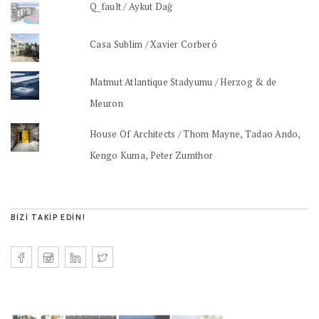
Q_fault / Aykut Dağ
Casa Sublim / Xavier Corberó
Matmut Atlantique Stadyumu / Herzog & de
Meuron
House Of Architects / Thom Mayne, Tadao Ando,
Kengo Kuma, Peter Zumthor
BIZI TAKIP EDIN!