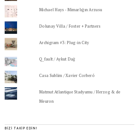
Michael Hays - Mimarlığın Arzusu
Dolunay Villa / Foster + Partners
Archigram #3: Plug-in City
Q_fault / Aykut Dağ
Casa Sublim / Xavier Corberó
Matmut Atlantique Stadyumu / Herzog & de
Meuron
BIZI TAKIP EDIN!