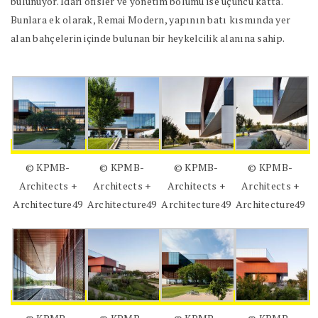
bulunuyor. İdari ofisler ve yönetim bölümü ise üçüncü katta.
Bunlara ek olarak, Remai Modern, yapının batı kısmında yer
alan bahçelerin içinde bulunan bir heykelcilik alanına sahip.
© KPMB-
© KPMB-
© KPMB-
© KPMB-
Architects +
Architects +
Architects +
Architects +
Architecture49
Architecture49
Architecture49
Architecture49