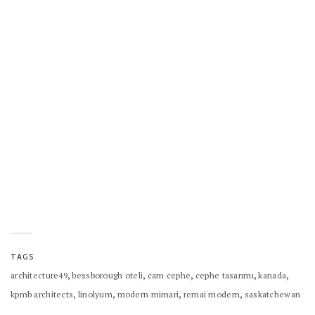
TAGS
,
,
,
,
,
architecture49
bessborough oteli
cam cephe
cephe tasarımı
kanada
,
,
,
,
kpmb architects
linolyum
modern mimari
remai modern
saskatchewan