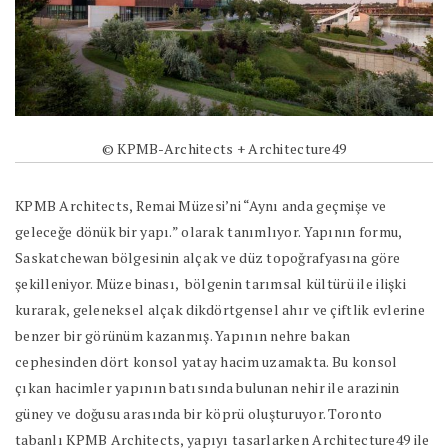
© KPMB-Architects + Architecture49
KPMB Architects, Remai Müzesi’ni “Aynı anda geçmişe ve
geleceğe dönük bir yapı.” olarak tanımlıyor. Yapının formu,
Saskatchewan bölgesinin alçak ve düz topoğrafyasına göre
şekilleniyor. Müze binası, bölgenin tarımsal kültürü ile ilişki
kurarak, geleneksel alçak dikdörtgensel ahır ve çiftlik evlerine
benzer bir görünüm kazanmış. Yapının nehre bakan
cephesinden dört konsol yatay hacim uzamakta. Bu konsol
çıkan hacimler yapının batısında bulunan nehir ile arazinin
güney ve doğusu arasında bir köprü oluşturuyor. Toronto
tabanlı KPMB Architects, yapıyı tasarlarken Architecture49 ile