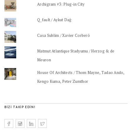
Archigram #3: Plug-in City
Q_fault / Aykut Dağ
Casa Sublim / Xavier Corberó
Matmut Atlantique Stadyumu / Herzog & de
Meuron
House Of Architects / Thom Mayne, Tadao Ando,
Kengo Kuma, Peter Zumthor
BIZI TAKIP EDIN!