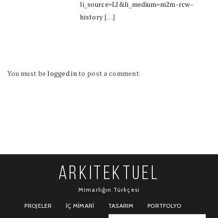
li_source=LI&li_medium=m2m-rcw-
history
[…]
You must be
logged in
to post a comment.
ARKITEKTUEL
Mimarlığın Türkçesi
PROJELER
İÇ MIMARI
TASARIM
PORTFOLYO