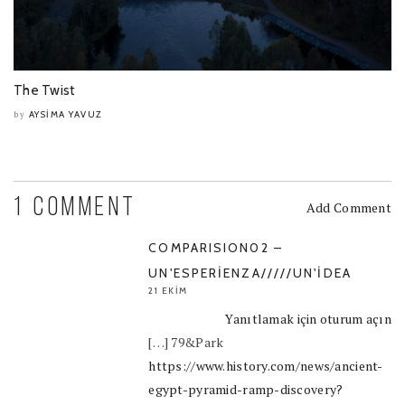
The Twist
AYSIMA YAVUZ
by
1 COMMENT
Add Comment
COMPARISION02 –
UN'ESPERIENZA/////UN'IDEA
21 EKIM
Yanıtlamak için oturum açın
[…] 79&Park
https://www.history.com/news/ancient-
egypt-pyramid-ramp-discovery?