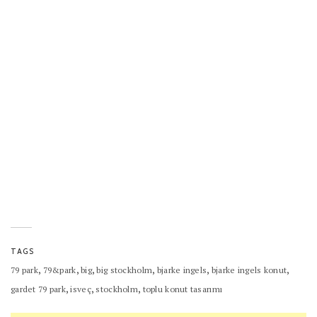
TAGS
,
,
,
,
,
,
79 park
79&park
big
big stockholm
bjarke ingels
bjarke ingels konut
,
,
,
gardet 79 park
isveç
stockholm
toplu konut tasarımı