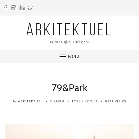
ARKITEKTUEL
Mimarlığın Türkçesi
MENU
79&Park
ARKITEKTUEL
9 KASIM
TOPLU KONUT
8322 VIEWS
by