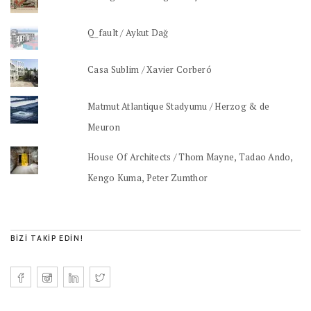
Q_fault / Aykut Dağ
Casa Sublim / Xavier Corberó
Matmut Atlantique Stadyumu / Herzog & de
Meuron
House Of Architects / Thom Mayne, Tadao Ando,
Kengo Kuma, Peter Zumthor
BIZI TAKIP EDIN!