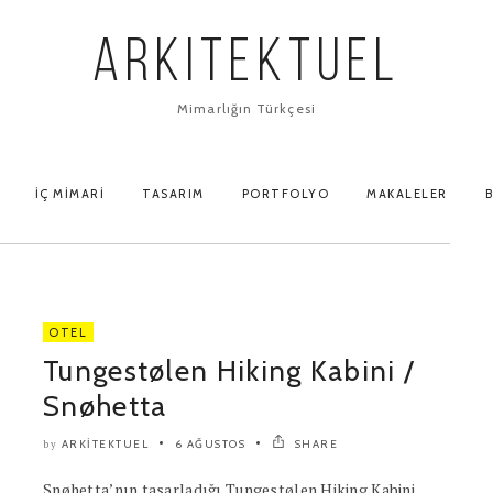
ARKITEKTUEL
Mimarlığın Türkçesi
İÇ MIMARI
TASARIM
PORTFOLYO
MAKALELER
B
OTEL
Tungestølen Hiking Kabini /
Snøhetta
ARKITEKTUEL
6 AĞUSTOS
SHARE
by
Snøhetta’nın tasarladığı Tungestølen Hiking Kabini,