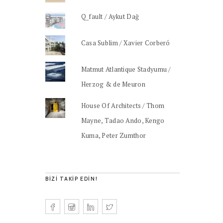
Q_fault / Aykut Dağ
Casa Sublim / Xavier Corberó
Matmut Atlantique Stadyumu /
Herzog & de Meuron
House Of Architects / Thom
Mayne, Tadao Ando, Kengo
Kuma, Peter Zumthor
BIZI TAKIP EDIN!