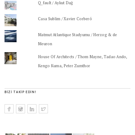
Q_fault / Aykut Dağ
Casa Sublim / Xavier Corberó
Matmut Atlantique Stadyumu / Herzog & de
Meuron
House Of Architects / Thom Mayne, Tadao Ando,
Kengo Kuma, Peter Zumthor
BIZI TAKIP EDIN!