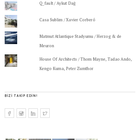
Q_fault / Aykut Dağ
Casa Sublim / Xavier Corberó
Matmut Atlantique Stadyumu / Herzog & de
Meuron
House Of Architects / Thom Mayne, Tadao Ando,
Kengo Kuma, Peter Zumthor
BIZI TAKIP EDIN!