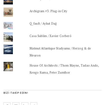
Archigram #3: Plug-in City
Q_fault / Aykut Dağ
Casa Sublim / Xavier Corberó
Matmut Atlantique Stadyumu / Herzog & de
Meuron
House Of Architects / Thom Mayne, Tadao Ando,
Kengo Kuma, Peter Zumthor
BIZI TAKIP EDIN!