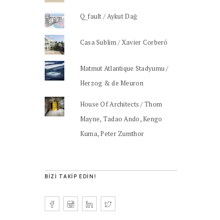
Q_fault / Aykut Dağ
Casa Sublim / Xavier Corberó
Matmut Atlantique Stadyumu /
Herzog & de Meuron
House Of Architects / Thom
Mayne, Tadao Ando, Kengo
Kuma, Peter Zumthor
BIZI TAKIP EDIN!