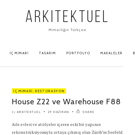
ARKITEKTUEL
Mimarlığın Türkçesi
İÇ MIMARI
TASARIM
PORTFOLYO
MAKALELER
B
İÇ MIMARI
,
RESTORASYON
House Z22 ve Warehouse F88
ARKITEKTUEL
29 HAZIRAN
SHARE
by
Aile evleri ve atölyeler içeren eski bir yapının
rekonstrüksiyonuyla ortaya çıkmış olan Zürih’in Seefeld