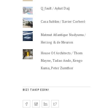
Q_fault / Aykut Dağ
Casa Sublim / Xavier Corberó
Matmut Atlantique Stadyumu /
Herzog & de Meuron
House Of Architects / Thom
Mayne, Tadao Ando, Kengo
Kuma, Peter Zumthor
BIZI TAKIP EDIN!