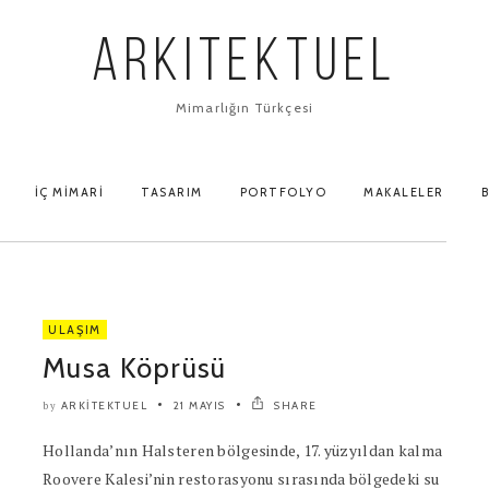
ARKITEKTUEL
Mimarlığın Türkçesi
İÇ MIMARI
TASARIM
PORTFOLYO
MAKALELER
B
ULAŞIM
Musa Köprüsü
ARKITEKTUEL
21 MAYIS
SHARE
by
Hollanda’nın Halsteren bölgesinde, 17. yüzyıldan kalma
Roovere Kalesi’nin restorasyonu sırasında bölgedeki su