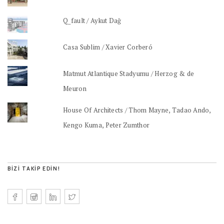
Q_fault / Aykut Dağ
Casa Sublim / Xavier Corberó
Matmut Atlantique Stadyumu / Herzog & de
Meuron
House Of Architects / Thom Mayne, Tadao Ando,
Kengo Kuma, Peter Zumthor
BIZI TAKIP EDIN!