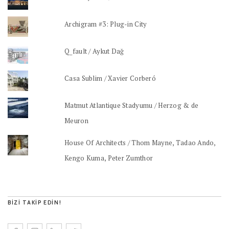
Archigram #3: Plug-in City
Q_fault / Aykut Dağ
Casa Sublim / Xavier Corberó
Matmut Atlantique Stadyumu / Herzog & de
Meuron
House Of Architects / Thom Mayne, Tadao Ando,
Kengo Kuma, Peter Zumthor
BIZI TAKIP EDIN!