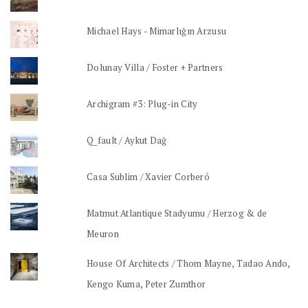
Michael Hays - Mimarlığın Arzusu
Dolunay Villa / Foster + Partners
Archigram #3: Plug-in City
Q_fault / Aykut Dağ
Casa Sublim / Xavier Corberó
Matmut Atlantique Stadyumu / Herzog & de
Meuron
House Of Architects / Thom Mayne, Tadao Ando,
Kengo Kuma, Peter Zumthor