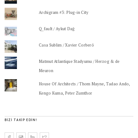
Archigram #3: Plug-in City
Q_fault / Aykut Dağ
Casa Sublim / Xavier Corberó
Matmut Atlantique Stadyumu / Herzog & de
Meuron
House Of Architects / Thom Mayne, Tadao Ando,
Kengo Kuma, Peter Zumthor
BIZI TAKIP EDIN!