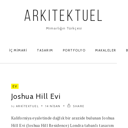
ARKITEKTUEL
Mimarlığın Türkçesi
İÇ MIMARI
TASARIM
PORTFOLYO
MAKALELER
B
EV
Joshua Hill Evi
ARKITEKTUEL
14 NISAN
SHARE
by
Kaliforniya eyaletinde dağlık bir arazide bulunan Joshua
Hill Evi (Joshua Hill Residence) Londra tabanlı tasarım