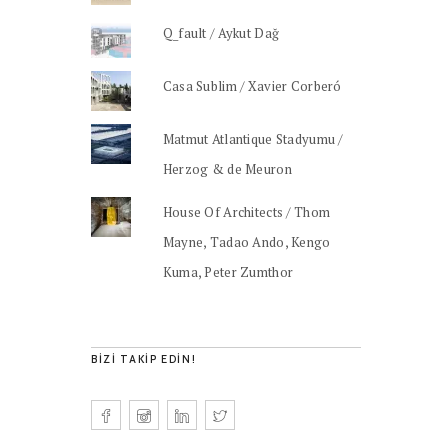
Q_fault / Aykut Dağ
Casa Sublim / Xavier Corberó
Matmut Atlantique Stadyumu /
Herzog & de Meuron
House Of Architects / Thom
Mayne, Tadao Ando, Kengo
Kuma, Peter Zumthor
BIZI TAKIP EDIN!