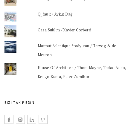
Q_fault / Aykut Dağ
Casa Sublim / Xavier Corberó
Matmut Atlantique Stadyumu / Herzog & de
Meuron
House Of Architects / Thom Mayne, Tadao Ando,
Kengo Kuma, Peter Zumthor
BIZI TAKIP EDIN!