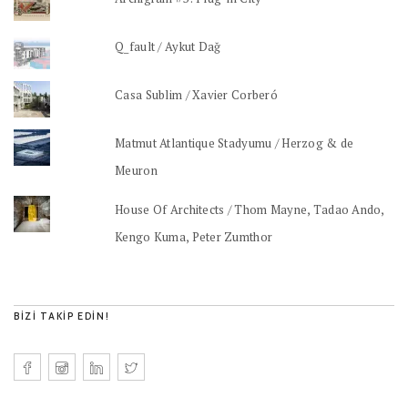
Q_fault / Aykut Dağ
Casa Sublim / Xavier Corberó
Matmut Atlantique Stadyumu / Herzog & de
Meuron
House Of Architects / Thom Mayne, Tadao Ando,
Kengo Kuma, Peter Zumthor
BIZI TAKIP EDIN!