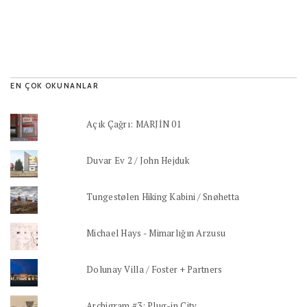
EN ÇOK OKUNANLAR
Açık Çağrı: MARJİN 01
Duvar Ev 2 / John Hejduk
Tungestølen Hiking Kabini / Snøhetta
Michael Hays - Mimarlığın Arzusu
Dolunay Villa / Foster + Partners
Archigram #3: Plug-in City