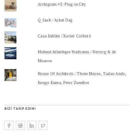
Archigram #3: Plug-in City
Q_fault / Aykut Dağ
Casa Sublim / Xavier Corberó
Matmut Atlantique Stadyumu / Herzog & de
Meuron
House Of Architects / Thom Mayne, Tadao Ando,
Kengo Kuma, Peter Zumthor
BIZI TAKIP EDIN!