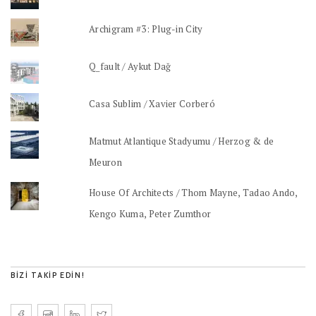
Archigram #3: Plug-in City
Q_fault / Aykut Dağ
Casa Sublim / Xavier Corberó
Matmut Atlantique Stadyumu / Herzog & de
Meuron
House Of Architects / Thom Mayne, Tadao Ando,
Kengo Kuma, Peter Zumthor
BIZI TAKIP EDIN!