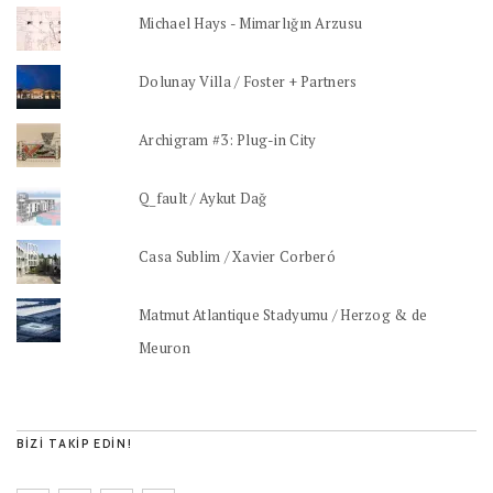
Michael Hays - Mimarlığın Arzusu
Dolunay Villa / Foster + Partners
Archigram #3: Plug-in City
Q_fault / Aykut Dağ
Casa Sublim / Xavier Corberó
Matmut Atlantique Stadyumu / Herzog & de
Meuron
BIZI TAKIP EDIN!