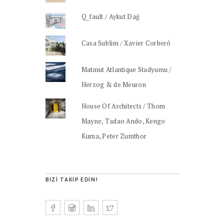
Q_fault / Aykut Dağ
Casa Sublim / Xavier Corberó
Matmut Atlantique Stadyumu /
Herzog & de Meuron
House Of Architects / Thom
Mayne, Tadao Ando, Kengo
Kuma, Peter Zumthor
BIZI TAKIP EDIN!