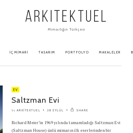
ARKITEKTUEL
Mimarlığın Türkçesi
İÇ MIMARI
TASARIM
PORTFOLYO
MAKALELER
B
EV
Saltzman Evi
ARKITEKTUEL
28 EYLÜL
SHARE
by
Richard Meier’in 1969 yılında tamamladığı Saltzman Evi
(Saltzman House) ünlü mimarın ilk eserlerinden bir