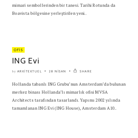
mimari sembollerinden bir tanesi. Tarihi Rotunda da
Boavista bölgesine yerleştirilen yeni..
OFIS
ING Evi
ARKITEKTUEL
28 NISAN
SHARE
by
Hollanda tabanlı ING Grubu’nun Amsterdam’da bulunan
merkez binası Hollanda’lı mimarlık ofisi MVSA
Architects tarafından tasarlandı. Yapımı 2002 yılında
tamamlanan ING Evi (ING House), Amsterdam A10..