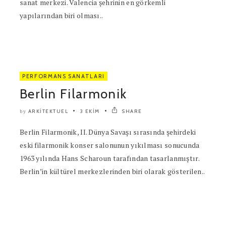
sanat merkezi. Valencia şehrinin en görkemli
yapılarından biri olması..
PERFORMANS SANATLARI
Berlin Filarmonik
ARKITEKTUEL
3 EKIM
SHARE
by
Berlin Filarmonik, II. Dünya Savaşı sırasında şehirdeki
eski filarmonik konser salonunun yıkılması sonucunda
1963 yılında Hans Scharoun tarafından tasarlanmıştır.
Berlin’in kültürel merkezlerinden biri olarak gösterilen..