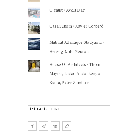
Q_fault / Aykut Dağ
Casa Sublim / Xavier Corberó
Matmut Atlantique Stadyumu /
Herzog & de Meuron
House Of Architects / Thom
Mayne, Tadao Ando, Kengo
Kuma, Peter Zumthor
BIZI TAKIP EDIN!