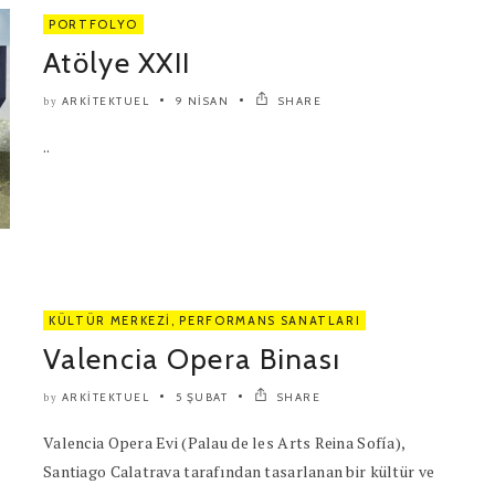
PORTFOLYO
Atölye XXII
ARKITEKTUEL
9 NISAN
SHARE
by
..
KÜLTÜR MERKEZI
,
PERFORMANS SANATLARI
Valencia Opera Binası
ARKITEKTUEL
5 ŞUBAT
SHARE
by
Valencia Opera Evi (Palau de les Arts Reina Sofía),
Santiago Calatrava tarafından tasarlanan bir kültür ve