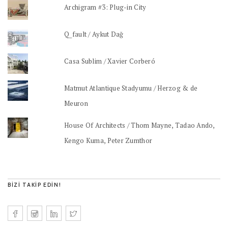
Archigram #3: Plug-in City
Q_fault / Aykut Dağ
Casa Sublim / Xavier Corberó
Matmut Atlantique Stadyumu / Herzog & de
Meuron
House Of Architects / Thom Mayne, Tadao Ando,
Kengo Kuma, Peter Zumthor
BIZI TAKIP EDIN!