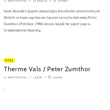
ARKITEKTUEL
23 ARALIK
SHARE
by
Saint Benedict Şapeli, mimarlığın felsefesine yönelen birçok
fikriyle ve bunu yapılarına taşıyan tarzıyla ünlenmiş Peter
Zumthor (Pritzker, 1988) imzalı küçük bir şapel yapısı.
Graubünden'in Sumvitg..
OTEL
Therme Vals / Peter Zumthor
ARKITEKTUEL
1 EKIM
SHARE
by
..