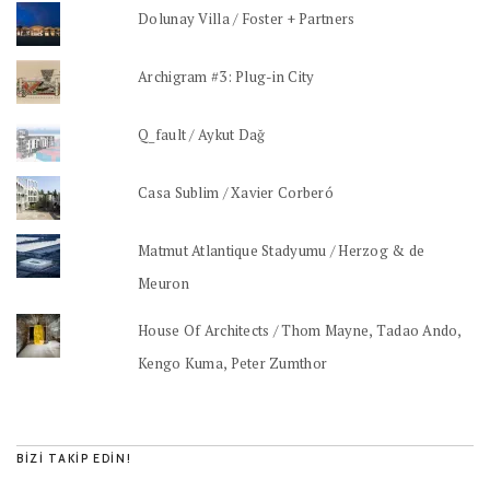
Dolunay Villa / Foster + Partners
Archigram #3: Plug-in City
Q_fault / Aykut Dağ
Casa Sublim / Xavier Corberó
Matmut Atlantique Stadyumu / Herzog & de
Meuron
House Of Architects / Thom Mayne, Tadao Ando,
Kengo Kuma, Peter Zumthor
BIZI TAKIP EDIN!