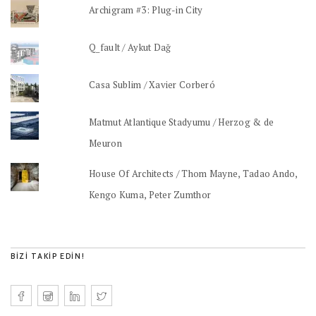
Archigram #3: Plug-in City
Q_fault / Aykut Dağ
Casa Sublim / Xavier Corberó
Matmut Atlantique Stadyumu / Herzog & de
Meuron
House Of Architects / Thom Mayne, Tadao Ando,
Kengo Kuma, Peter Zumthor
BIZI TAKIP EDIN!