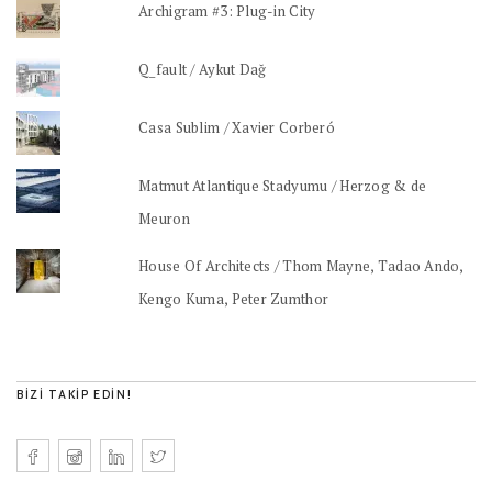
Archigram #3: Plug-in City
Q_fault / Aykut Dağ
Casa Sublim / Xavier Corberó
Matmut Atlantique Stadyumu / Herzog & de
Meuron
House Of Architects / Thom Mayne, Tadao Ando,
Kengo Kuma, Peter Zumthor
BIZI TAKIP EDIN!