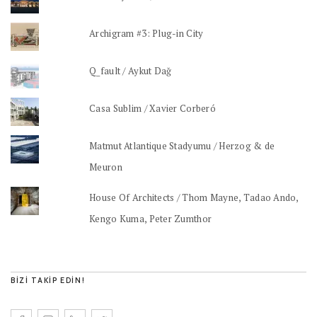
Archigram #3: Plug-in City
Q_fault / Aykut Dağ
Casa Sublim / Xavier Corberó
Matmut Atlantique Stadyumu / Herzog & de
Meuron
House Of Architects / Thom Mayne, Tadao Ando,
Kengo Kuma, Peter Zumthor
BIZI TAKIP EDIN!