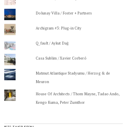
Dolunay Villa / Foster + Partners
Archigram #3: Plug-in City
Q_fault / Aykut Dağ
Casa Sublim / Xavier Corberó
Matmut Atlantique Stadyumu / Herzog & de
Meuron
House Of Architects / Thom Mayne, Tadao Ando,
Kengo Kuma, Peter Zumthor