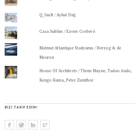
Q_fault / Aykut Dağ
Casa Sublim / Xavier Corberó
Matmut Atlantique Stadyumu / Herzog & de
Meuron
House Of Architects / Thom Mayne, Tadao Ando,
Kengo Kuma, Peter Zumthor
BIZI TAKIP EDIN!