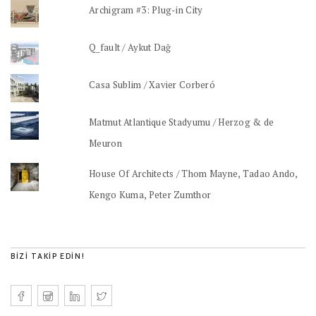
Archigram #3: Plug-in City
Q_fault / Aykut Dağ
Casa Sublim / Xavier Corberó
Matmut Atlantique Stadyumu / Herzog & de
Meuron
House Of Architects / Thom Mayne, Tadao Ando,
Kengo Kuma, Peter Zumthor
BIZI TAKIP EDIN!