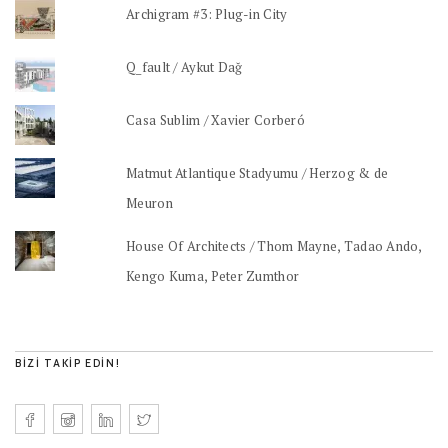
Archigram #3: Plug-in City
Q_fault / Aykut Dağ
Casa Sublim / Xavier Corberó
Matmut Atlantique Stadyumu / Herzog & de
Meuron
House Of Architects / Thom Mayne, Tadao Ando,
Kengo Kuma, Peter Zumthor
BIZI TAKIP EDIN!