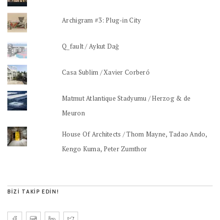
Archigram #3: Plug-in City
Q_fault / Aykut Dağ
Casa Sublim / Xavier Corberó
Matmut Atlantique Stadyumu / Herzog & de
Meuron
House Of Architects / Thom Mayne, Tadao Ando,
Kengo Kuma, Peter Zumthor
BIZI TAKIP EDIN!