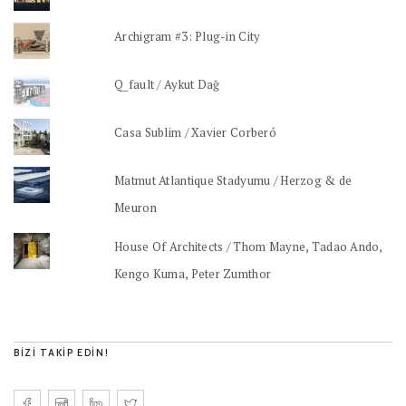
Archigram #3: Plug-in City
Q_fault / Aykut Dağ
Casa Sublim / Xavier Corberó
Matmut Atlantique Stadyumu / Herzog & de
Meuron
House Of Architects / Thom Mayne, Tadao Ando,
Kengo Kuma, Peter Zumthor
BIZI TAKIP EDIN!