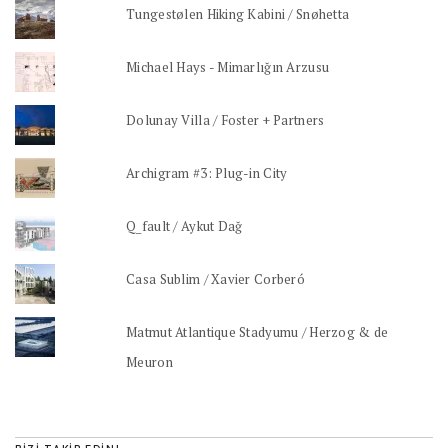
Tungestølen Hiking Kabini / Snøhetta
Michael Hays - Mimarlığın Arzusu
Dolunay Villa / Foster + Partners
Archigram #3: Plug-in City
Q_fault / Aykut Dağ
Casa Sublim / Xavier Corberó
Matmut Atlantique Stadyumu / Herzog & de
Meuron