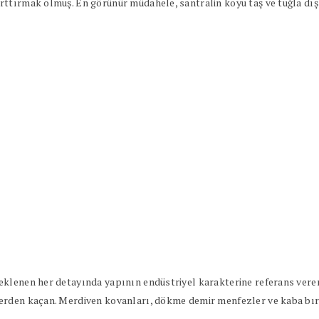
ttırmak olmuş. En görünür müdahele, santralin koyu taş ve tuğla dış
klenen her detayında yapının endüstriyel karakterine referans veren
erden kaçan. Merdiven kovanları, dökme demir menfezler ve kaba bıra