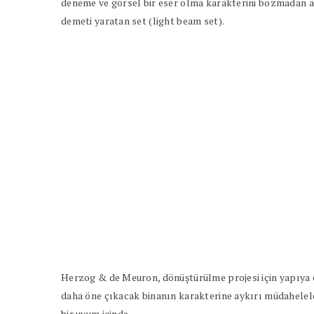
deneme ve görsel bir eser olma karakterini bozmadan ar
demeti yaratan set (light beam set).
Herzog & de Meuron, dönüştürülme projesi için yapıya e
daha öne çıkacak binanın karakterine aykırı müdahelel
bir uyum içinde.