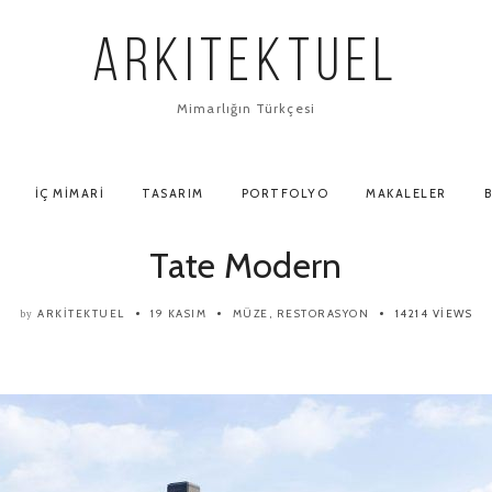
ARKITEKTUEL
Mimarlığın Türkçesi
İÇ MIMARI
TASARIM
PORTFOLYO
MAKALELER
B
Tate Modern
ARKITEKTUEL
19 KASIM
MÜZE
,
RESTORASYON
14214 VIEWS
by