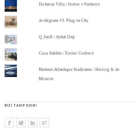
Dolunay Villa / Foster + Partners
Archigram #3: Plug-in City
Q_fault / Aykut Dağ
Casa Sublim / Xavier Corberó
Matmut Atlantique Stadyumu / Herzog & de
Meuron
BIZI TAKIP EDIN!