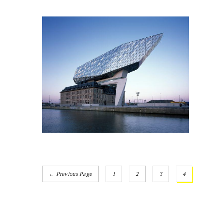
← Previous Page
1
2
3
4