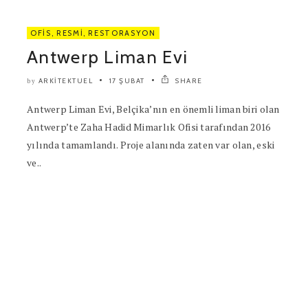
OFIS
,
RESMI
,
RESTORASYON
Antwerp Liman Evi
ARKITEKTUEL
17 ŞUBAT
SHARE
by
Antwerp Liman Evi, Belçika’nın en önemli liman biri olan
Antwerp’te Zaha Hadid Mimarlık Ofisi tarafından 2016
yılında tamamlandı. Proje alanında zaten var olan, eski
ve..