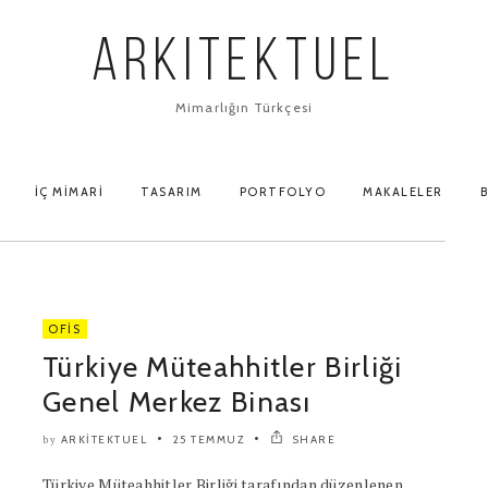
ARKITEKTUEL
Mimarlığın Türkçesi
İÇ MIMARI
TASARIM
PORTFOLYO
MAKALELER
B
OFIS
Türkiye Müteahhitler Birliği
Genel Merkez Binası
ARKITEKTUEL
25 TEMMUZ
SHARE
by
Türkiye Müteahhitler Birliği tarafından düzenlenen