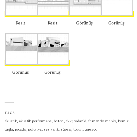
Kesit
Kesit
Görünüş
Görünüş
Görünüş
Görünüş
TAGS
,
,
,
,
,
akustik
akustik performans
beton
ckk jordanki
fernando menis
kırmızı
,
,
,
,
,
tuğla
picado
polonya
ses yankı süresi
torun
unesco