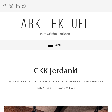
ARKITEKTUEL
Mimarlığın Türkçesi
MENU
CKK Jordanki
ARKITEKTUEL
15 MAYIS
KÜLTÜR MERKEZI
,
PERFORMANS
by
SANATLARI
5655 VIEWS