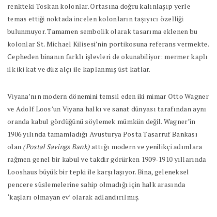
renkteki Toskan kolonlar. Ortasına doğru kalınlaşıp yerle
temas ettiği noktada incelen kolonların taşıyıcı özelliği
bulunmuyor. Tamamen sembolik olarak tasarıma eklenen bu
kolonlar St. Michael Kilisesi’nin portikosuna referans vermekte.
Cepheden binanın farklı işlevleri de okunabiliyor: mermer kaplı
ilk iki kat ve düz alçı ile kaplanmış üst katlar.
Viyana’nın modern dönemini temsil eden iki mimar Otto Wagner
ve Adolf Loos’un Viyana halkı ve sanat dünyası tarafından aynı
oranda kabul gördüğünü söylemek mümkün değil. Wagner’in
1906 yılında tamamladığı Avusturya Posta Tasarruf Bankası
olan
(Postal Savings Bank)
attığı modern ve yenilikçi adımlara
rağmen genel bir kabul ve takdir görürken 1909-1910 yıllarında
Looshaus büyük bir tepki ile karşılaşıyor. Bina, geleneksel
pencere süslemelerine sahip olmadığı için halk arasında
‘kaşları olmayan ev’ olarak adlandırılmış.