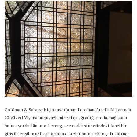
Goldman & Salatsch için tasarlanan Looshaus’un ilk iki katında
20. yüzyıl Viyana burjuvazisinin sıkça uğradığı moda mağazası
bulunuyordu. Binanın Herengasse caddesi üzerindeki ikinci bir
giriş ile erişilen üst katlarında daireler bulunurken çatı katında