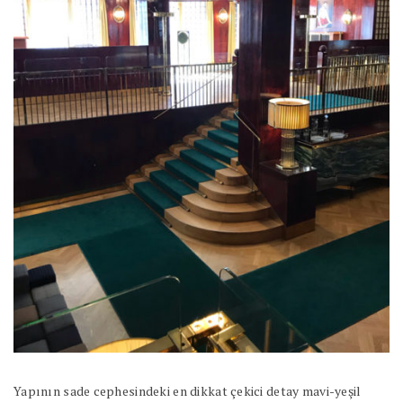
Yapının sade cephesindeki en dikkat çekici detay mavi-yeşil