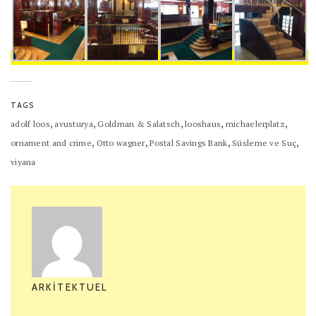
TAGS
,
,
,
,
,
adolf loos
avusturya
Goldman & Salatsch
looshaus
michaelerplatz
,
,
,
,
ornament and crime
Otto wagner
Postal Savings Bank
Süsleme ve Suç
viyana
ARKITEKTUEL