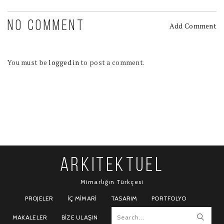
NO COMMENT
Add Comment
You must be
logged in
to post a comment.
ARKITEKTUEL
Mimarlığın Türkçesi
PROJELER
İÇ MIMARI
TASARIM
PORTFOLYO
MAKALELER
BIZE ULAŞIN