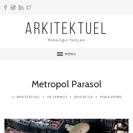
ARKITEKTUEL
Mimarlığın Türkçesi
MENU
Metropol Parasol
ARKITEKTUEL
28 TEMMUZ
ŞEHIRCLIK
15564 VIEWS
by