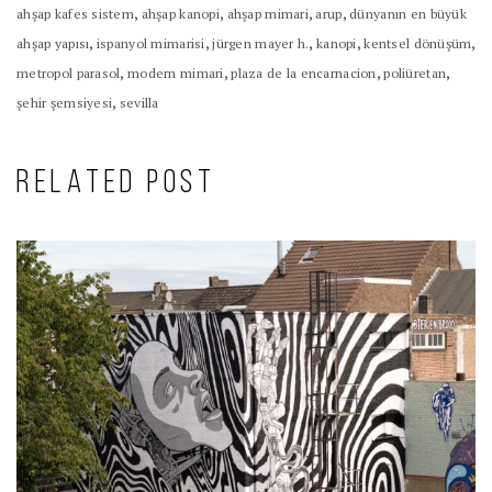
,
,
,
,
ahşap kafes sistem
ahşap kanopi
ahşap mimari
arup
dünyanın en büyük
,
,
,
,
,
ahşap yapısı
ispanyol mimarisi
jürgen mayer h.
kanopi
kentsel dönüşüm
,
,
,
,
metropol parasol
modern mimari
plaza de la encarnacion
poliüretan
,
şehir şemsiyesi
sevilla
RELATED POST