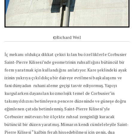
©Richard Weil
İç mekanı oldukça dikkat çekici kılan bu özelliklerle Corbusier
Saint-Pierre Kilisesi’nde geometrinin ruhsallığını bütüncül bir
form yaratmak için kullandığını anlatıyor. Kare şeklindeki ayak
izinin yukrıya çıkıldıkça bir daireye evrilmesi başkalaşımı ve
fani dünyadan
ruhani aleme geçişi tasvir ediyormuş. Yapıyı
kurgularken dayanılan kozmolojik temel de Corbusier’in
takımyıldızını betimleyen pencere düzeninde ve güneşe doğru
eğimlenen çatıda betimlenmiş. Saint-Pierre Kilisesi’yle
Corbusier mütevazı bir ölçekte ruhsal zenginliği kuracak
bütüncül bir düzen yaratmış. Mimarın kendi cümleleleyile Saint-
Pierre Kilisesi “kalbin ferah hissedebilmesi için geniş, dua