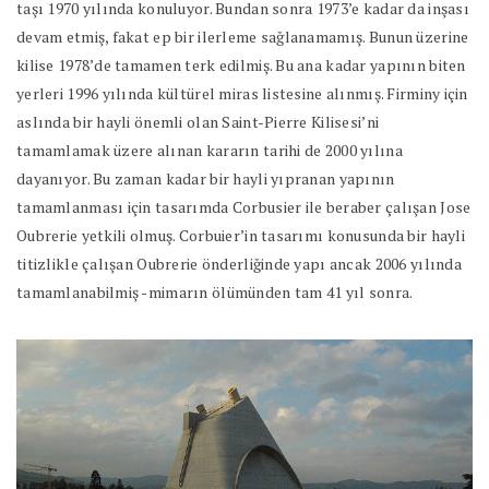
taşı 1970 yılında konuluyor. Bundan sonra 1973’e kadar da inşası
devam etmiş, fakat ep bir ilerleme sağlanamamış. Bunun üzerine
kilise 1978’de tamamen terk edilmiş. Bu ana kadar yapının biten
yerleri 1996 yılında kültürel miras listesine alınmış. Firminy için
aslında bir hayli önemli olan Saint-Pierre Kilisesi’ni
tamamlamak üzere alınan kararın tarihi de 2000 yılına
dayanıyor. Bu zaman kadar bir hayli yıpranan yapının
tamamlanması için tasarımda Corbusier ile beraber çalışan Jose
Oubrerie yetkili olmuş. Corbuier’in tasarımı konusunda bir hayli
titizlikle çalışan Oubrerie önderliğinde yapı ancak 2006 yılında
tamamlanabilmiş -mimarın ölümünden tam 41 yıl sonra.