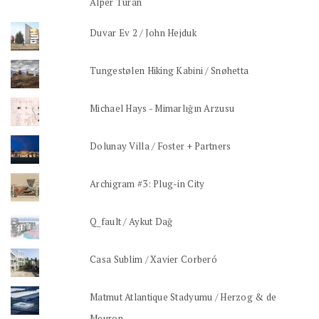
Alper Turan
Duvar Ev 2 / John Hejduk
Tungestølen Hiking Kabini / Snøhetta
Michael Hays - Mimarlığın Arzusu
Dolunay Villa / Foster + Partners
Archigram #3: Plug-in City
Q_fault / Aykut Dağ
Casa Sublim / Xavier Corberó
Matmut Atlantique Stadyumu / Herzog & de
Meuron