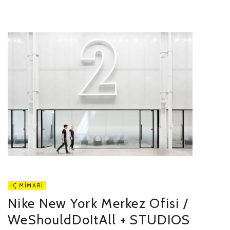
İÇ MIMARI
Nike New York Merkez Ofisi /
WeShouldDoItAll + STUDIOS