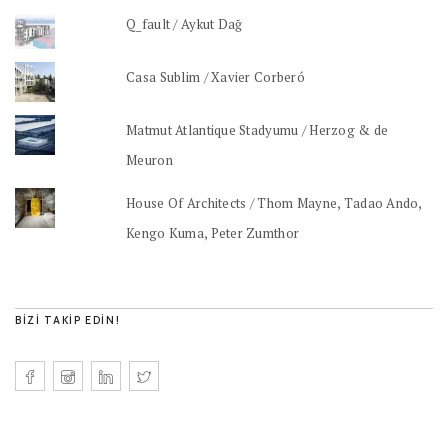
Q_fault / Aykut Dağ
Casa Sublim / Xavier Corberó
Matmut Atlantique Stadyumu / Herzog & de
Meuron
House Of Architects / Thom Mayne, Tadao Ando,
Kengo Kuma, Peter Zumthor
BIZI TAKIP EDIN!