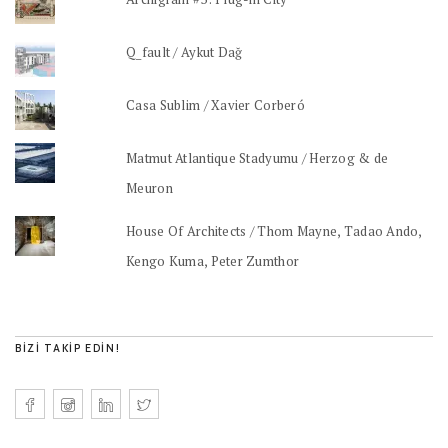
Q_fault / Aykut Dağ
Casa Sublim / Xavier Corberó
Matmut Atlantique Stadyumu / Herzog & de
Meuron
House Of Architects / Thom Mayne, Tadao Ando,
Kengo Kuma, Peter Zumthor
BIZI TAKIP EDIN!