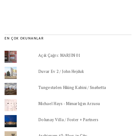
EN ÇOK OKUNANLAR
Açık Çağrı: MARJİN 01
Duvar Ev 2 / John Hejduk
Tungestølen Hiking Kabini / Snøhetta
Michael Hays - Mimarlığın Arzusu
Dolunay Villa / Foster + Partners
Archigram #3: Plug-in City