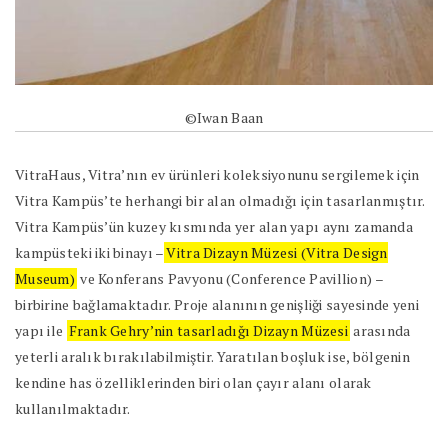
©Iwan Baan
VitraHaus, Vitra’nın ev ürünleri koleksiyonunu sergilemek için
Vitra Kampüs’te herhangi bir alan olmadığı için tasarlanmıştır.
Vitra Kampüs’ün kuzey kısmında yer alan yapı aynı zamanda
kampüsteki iki binayı –
Vitra Dizayn Müzesi (Vitra Design
Museum)
ve Konferans Pavyonu (Conference Pavillion) –
birbirine bağlamaktadır. Proje alanının genişliği sayesinde yeni
yapı ile
Frank Gehry’nin tasarladığı Dizayn Müzesi
arasında
yeterli aralık bırakılabilmiştir. Yaratılan boşluk ise, bölgenin
kendine has özelliklerinden biri olan çayır alanı olarak
kullanılmaktadır.