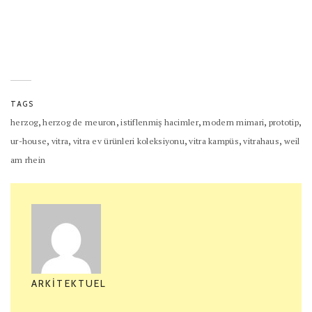
TAGS
,
,
,
,
,
herzog
herzog de meuron
istiflenmiş hacimler
modern mimari
prototip
,
,
,
,
,
ur-house
vitra
vitra ev ürünleri koleksiyonu
vitra kampüs
vitrahaus
weil
am rhein
ARKITEKTUEL