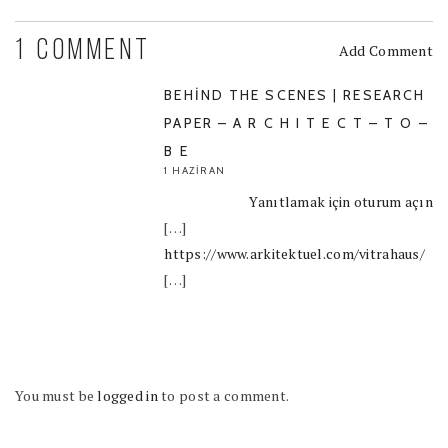
1 COMMENT
Add Comment
BEHIND THE SCENES | RESEARCH
PAPER – A R C H I T E C T – T O –
B E
1 HAZIRAN
Yanıtlamak için oturum açın
[…]
https://www.arkitektuel.com/vitrahaus/
[…]
You must be
logged in
to post a comment.