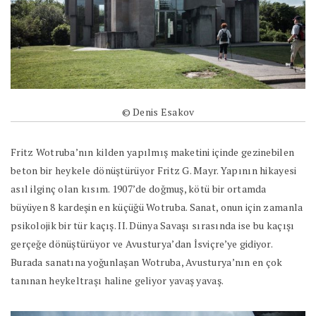
© Denis Esakov
Fritz Wotruba’nın kilden yapılmış maketini içinde gezinebilen
beton bir heykele dönüştürüyor Fritz G. Mayr. Yapının hikayesi
asıl ilginç olan kısım. 1907’de doğmuş, kötü bir ortamda
büyüyen 8 kardeşin en küçüğü Wotruba. Sanat, onun için zamanla
psikolojik bir tür kaçış. II. Dünya Savaşı sırasında ise bu kaçışı
gerçeğe dönüştürüyor ve Avusturya’dan İsviçre’ye gidiyor.
Burada sanatına yoğunlaşan Wotruba, Avusturya’nın en çok
tanınan heykeltraşı haline geliyor yavaş yavaş.