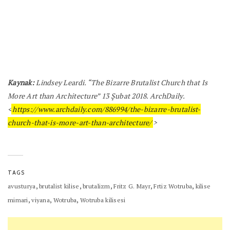
Kaynak:
Lindsey Leardi. “The Bizarre Brutalist Church that Is
More Art than Architecture” 13 Şubat 2018. ArchDaily.
<
https://www.archdaily.com/886994/the-bizarre-brutalist-
church-that-is-more-art-than-architecture/
>
TAGS
,
,
,
,
,
avusturya
brutalist kilise
brutalizm
Fritz G. Mayr
Frtiz Wotruba
kilise
,
,
,
mimari
viyana
Wotruba
Wotruba kilisesi