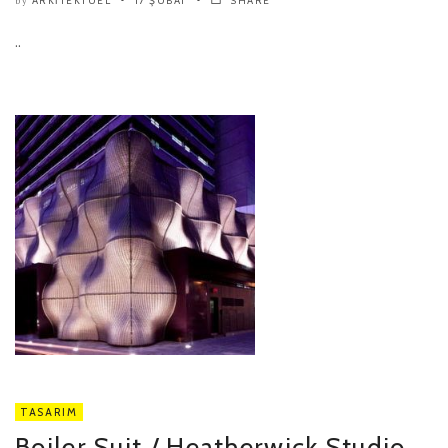
ARKITEKTUEL
17 ŞUBAT
SHARE
by
..
TASARIM
Boiler Suit / Heatherwick Studio